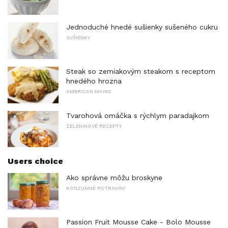
Jednoduché hnedé sušienky sušeného cukru
SUŠIENKY
Steak so zemiakovým steakom s receptom
hnedého hrozna
AMERICAN MAINS
Tvarohová omáčka s rýchlym paradajkom
ZELENINOVÉ RECEPTY
Users choice
Ako správne môžu broskyne
KONZUMNÉ POTRAVINY
Passion Fruit Mousse Cake - Bolo Mousse