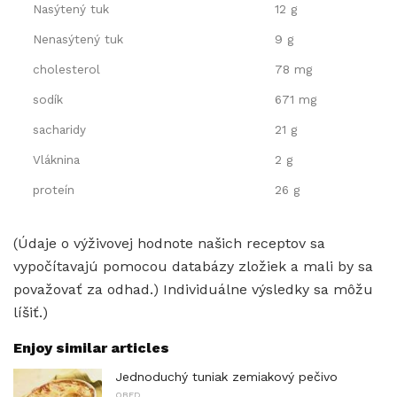
Nasýtený tuk
12 g
Nenasýtený tuk
9 g
cholesterol
78 mg
sodík
671 mg
sacharidy
21 g
Vláknina
2 g
proteín
26 g
(Údaje o výživovej hodnote našich receptov sa
vypočítavajú pomocou databázy zložiek a mali by sa
považovať za odhad.) Individuálne výsledky sa môžu
líšiť.)
Enjoy similar articles
Jednoduchý tuniak zemiakový pečivo
OBED