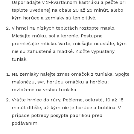
Usporiadajte v 2-kvartálnom kastrlíku a pečte pri
teplote uvedenej na obale 20 až 25 minút, alebo
kým horúce a zemiaky sú len citlivé.
V hrnci na nízkych teplotách roztopte maslo.
Miešajte múku, soľ a korenie. Postupne
premiešajte mlieko. Varte, miešajte neustále, kým
nie sú zahustené a hladké. Zložte vypustený
tuniak.
Na zemiaky nalejte zmes omáčok z tuniaka. Spojte
majonézu, syr, horúcu omáčku a horčicu;
rozložené na vrstvu tuniaka.
Vráťte hrniec do rúry. Pečieme, odkryté, 10 až 15
minút dlhšie, až kým nie je horúce a bublina. V
prípade potreby posypte paprikou pred
podávaním.