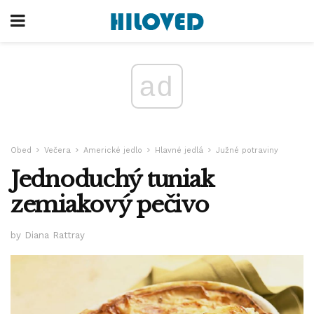
ad
Obed
Večera
Americké jedlo
Hlavné jedlá
Južné potraviny
Jednoduchý tuniak
zemiakový pečivo
by Diana Rattray