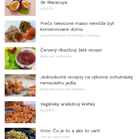
de Maracuya
KOLÁČE
Prečo tekvicové maslo nemôže byť
konzervované doma
KONZERVOVANIE POTRAVÍN A PICKING
Červený ríbezľový želé recept
RAŇAJKY A BRUNCH
Jednoduché recepty na výborné ochutnávky
nemeckého jedla
NEMECKÉ ZÁKLADY VARENIA
Vegánsky arašidový krehký
DEZERTY
Orzo: Čo je to a ako to variť
TIPY NA CESTOVINY