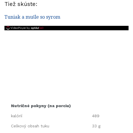
Tiež skúste:
Tuniak a mušle so syrom
Nutričné ​​pokyny (na porciu)
kalórií
489
Celkový obsah tuku
33 g