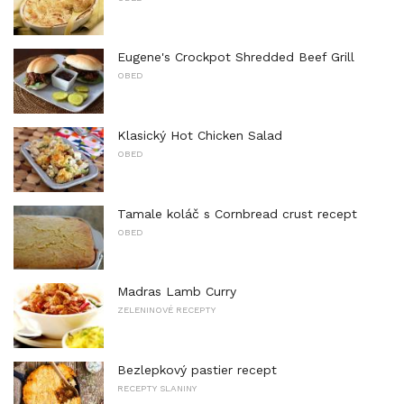
Eugene's Crockpot Shredded Beef Grill
OBED
Klasický Hot Chicken Salad
OBED
Tamale koláč s Cornbread crust recept
OBED
Madras Lamb Curry
ZELENINOVÉ RECEPTY
Bezlepkový pastier recept
RECEPTY SLANINY