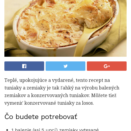
Teplé, upokojujúce a vydarené, tento recept na
tuniaky a zemiaky je tak ľahký na výrobu balených
zemiakov a konzervovaných tuniakov. Môžete tiež
vymeniť konzervované tuniaky za losos.
Čo budete potrebovať
1 balenie (asi 5 uncí) zemiaky vytesané